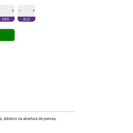
-
+
+
XXG
XLG
elástico na abertura de pernas,