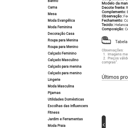
Banho
Modelo da man
Cama
Decote frente:
Complemento:
Mesa
Observação:
Fe
Fechamento:
Co
Moda Evangélica
Tecido:
Helanca
Moda Feminina
Composição:
C
Decoração Casa
Roupa para Menina
Tabela
Roupa para Menino
Observações:
Calçado Feminino
1.
Imagens mera
2.
Preços válid
Calçado Masculino
compras".
Calçado para menina
Calçado para menino
Últimos pro
Lingerie
Moda Masculina
Pijamas
Utilidades Domésticas
Escolhas das Influencers
Fitness
Jardim e Ferramentas
Moda Praia