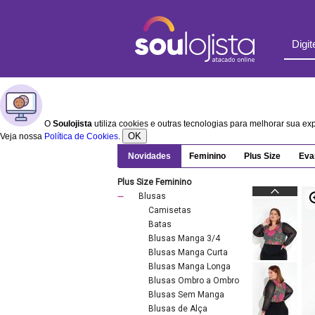
O
Soulojista
utiliza cookies e outras tecnologias para melhorar sua e
OK
Veja nossa
Política de Cookies
.
Novidades
Feminino
Plus Size
Eva
Plus Size Feminino
Blusas
Camisetas
Batas
Blusas Manga 3/4
Blusas Manga Curta
Blusas Manga Longa
Blusas Ombro a Ombro
Blusas Sem Manga
Blusas de Alça