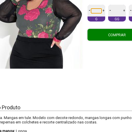
-
-
-
+
+
G
GG
COMPRAR
o Produto
a. Mangas em tule. Modelo com decote redondo, mangas longas com punhos, 
epernas em colchetes e recorte centralizado nas costas.
a manga:
Longa