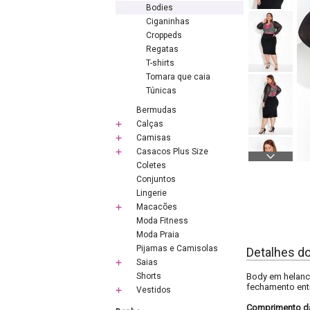
Bodies
Ciganinhas
Croppeds
Regatas
T-shirts
Tomara que caia
Túnicas
Bermudas
Calças
Camisas
Casacos Plus Size
Coletes
Conjuntos
Lingerie
Macacões
Moda Fitness
Moda Praia
Pijamas e Camisolas
Detalhes d
Saias
Shorts
Body em helanc
fechamento entr
Vestidos
Comprimento d