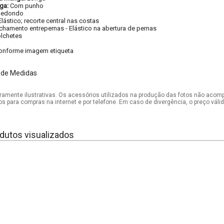
ga:
Com punho
Redondo
Elástico; recorte central nas costas
chamento entrepernas
-
Elástico na abertura de pernas
lchetes
onforme imagem etiqueta
 de Medidas
mente ilustrativas. Os acessórios utilizados na produção das fotos não acom
os para compras na internet e por telefone. Em caso de divergência, o preço vál
dutos visualizados