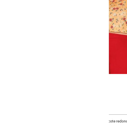
Selecione a quantidade para cada tamanho:
-
-
-
-
+
+
+
G
GG
XXG
XLG
COMPRAR
ote redondo, mangas curtas e recorte centralizado nas costas.