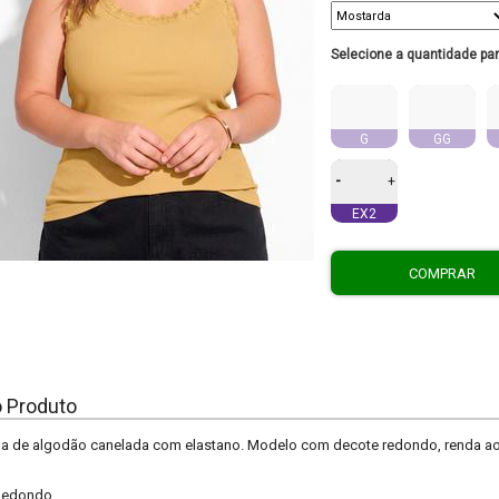
Selecione a quantidade pa
G
GG
-
+
EX2
COMPRAR
o Produto
a de algodão canelada com elastano. Modelo com decote redondo, renda ao 
Redondo