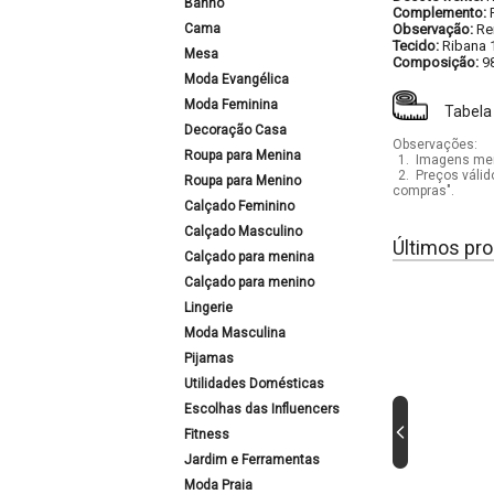
Banho
Complemento:
Cama
Observação:
Re
Tecido:
Ribana 
Mesa
Composição:
9
Moda Evangélica
Moda Feminina
Tabela
Decoração Casa
Observações:
Roupa para Menina
1.
Imagens mera
2.
Preços válid
Roupa para Menino
compras".
Calçado Feminino
Calçado Masculino
Últimos pro
Calçado para menina
Calçado para menino
Lingerie
Moda Masculina
Pijamas
Utilidades Domésticas
Escolhas das Influencers
Fitness
Jardim e Ferramentas
Moda Praia