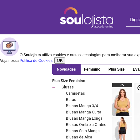
O
Soulojista
utiliza cookies e outras tecnologias para melhorar sua e
OK
Veja nossa
Política de Cookies
.
Novidades
Feminino
Plus Size
Eva
Plus Size Feminino
Blusas
Camisetas
Batas
Blusas Manga 3/4
Blusas Manga Curta
Blusas Manga Longa
Blusas Ombro a Ombro
Blusas Sem Manga
Blusas de Alça