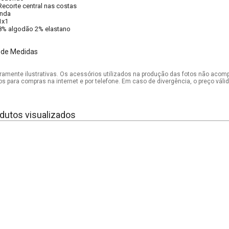
Recorte central nas costas
nda
1x1
8% algodão 2% elastano
 de Medidas
mente ilustrativas. Os acessórios utilizados na produção das fotos não acom
os para compras na internet e por telefone. Em caso de divergência, o preço vál
dutos visualizados