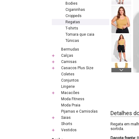
Bodies
Ciganinhas
Croppeds
Regatas
T-shirts
Tomara que caia
Túnicas
Bermudas
Calças
Camisas
Casacos Plus Size
Coletes
Conjuntos
Lingerie
Macacões
Moda Fitness
Moda Praia
Pijamas e Camisolas
Detalhes d
Saias
Shorts
Regata em malh
sortida.
Vestidos
Decote frente: