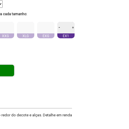
ra cada tamanho:
-
+
XXG
XLG
EXG
EX1
redor do decote e alças. Detalhe em renda