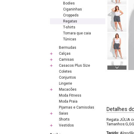
Bodies
Ciganinhas
Croppeds
Regatas
T-shirts
Tomara que caia
Túnicas
Bermudas
Calças
Camisas
Casacos Plus Size
Coletes
Conjuntos
Lingerie
Macacões
Moda Fitness
Moda Praia
Pijamas e Camisolas
Detalhes d
Saias
Shorts
Regata JÚLIA c
Tamanhos:G,GG,
Vestidos
Tecido:
Algodão