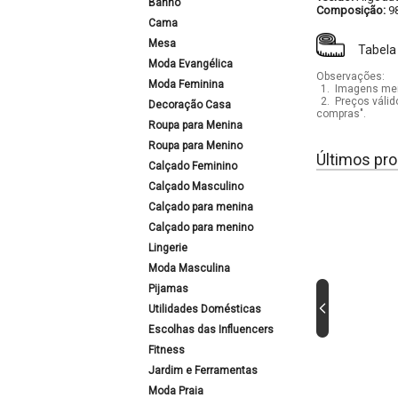
Banho
Composição:
9
Cama
Mesa
Tabela
Moda Evangélica
Observações:
Moda Feminina
1.
Imagens mera
2.
Preços válid
Decoração Casa
compras".
Roupa para Menina
Roupa para Menino
Últimos pro
Calçado Feminino
Calçado Masculino
Calçado para menina
Calçado para menino
Lingerie
Moda Masculina
Pijamas
Utilidades Domésticas
Escolhas das Influencers
Fitness
Jardim e Ferramentas
Moda Praia