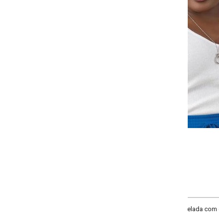
Selecione a quantidade para cada tamanho:
-
+
G
GG
XXG
XLG
COMPRAR
lada com elastano. Decote V, barra com aplicação em renda.