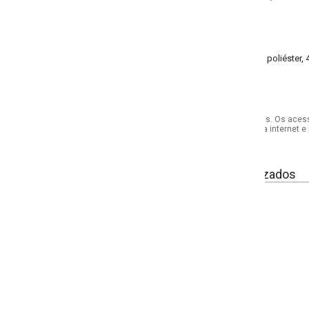
poliéster, 4% elastano malha canelada 2x1
s. Os acessórios utilizados na produção das fotos não acompanham o produto.
internet e por telefone. Em caso de divergência, o preço válido será sempre aq
izados