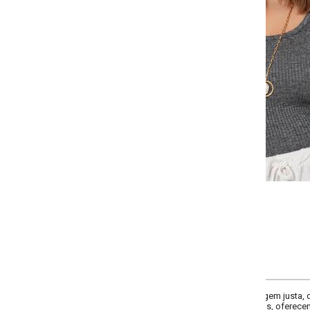
Selecione a quantidade para cada tamanho:
-
-
-
-
+
+
+
G
GG
XXG
XLG
COMPRAR
m justa, decote frente u, decote costas redondo, modelo básico perfeito para
 oferecendo conforto e estilo para diversas ocasiões, do trabalho ao lazer.