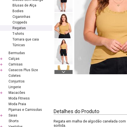
Blusas de Alça
Bodies
Ciganinhas
Croppeds
Regatas
T-shirts
Tomara que caia
Túnicas
Bermudas
Calças
Camisas
Casacos Plus Size
Coletes
Conjuntos
Lingerie
Macacões
Moda Fitness
Moda Praia
Pijamas e Camisolas
Detalhes do Produto
Saias
Shorts
Regata em malha de algodão canelada com e
sortida.
Vestidos