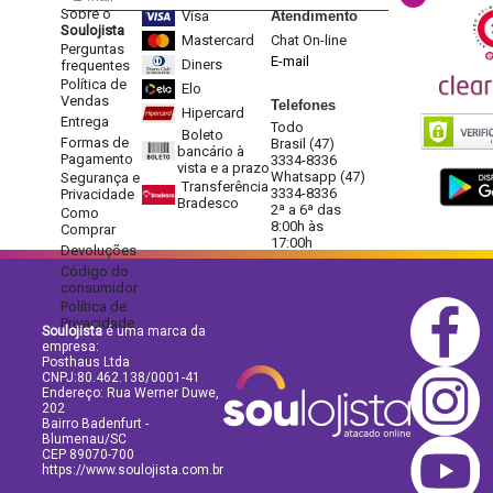
Sobre o
Visa
Atendimento
Soulojista
Mastercard
Chat On-line
Perguntas
E-mail
Diners
frequentes
Política de
Elo
Vendas
Telefones
Hipercard
Entrega
Todo
Boleto
Formas de
Brasil (47)
bancário à
Pagamento
3334-8336
vista e a prazo
Whatsapp (47)
Segurança e
Transferência
3334-8336
Privacidade
Bradesco
2ª a 6ª das
Como
8:00h às
Comprar
17:00h
Devoluções
Código do
consumidor
Política de
Privacidade
Soulojista
é uma marca da
empresa:
Posthaus Ltda
CNPJ:80.462.138/0001-41
Endereço: Rua Werner Duwe,
202
Bairro Badenfurt -
Blumenau/SC
CEP 89070-700
https://www.soulojista.com.br