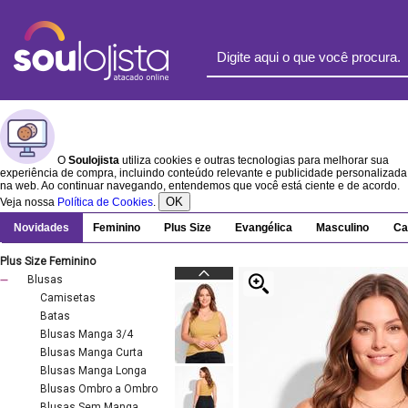
O
Soulojista
utiliza cookies e outras tecnologias para melhorar sua
experiência de compra, incluindo conteúdo relevante e publicidade personalizada
na web. Ao continuar navegando, entendemos que você está ciente e de acordo.
OK
Veja nossa
Política de Cookies
.
Novidades
Feminino
Plus Size
Evangélica
Masculino
Ca
Plus Size Feminino
Blusas
Camisetas
Batas
Blusas Manga 3/4
Blusas Manga Curta
Blusas Manga Longa
Blusas Ombro a Ombro
Blusas Sem Manga