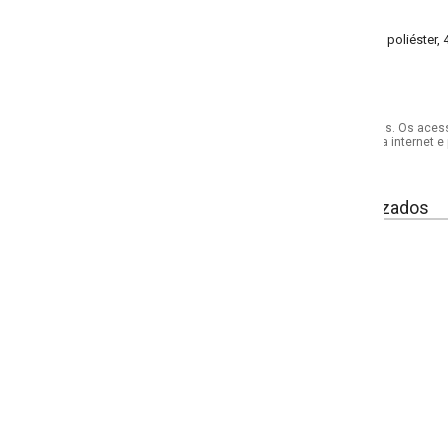
poliéster, 4% elastano malha canelada 2x1
s. Os acessórios utilizados na produção das fotos não acompanham o produto.
internet e por telefone. Em caso de divergência, o preço válido será sempre aq
izados