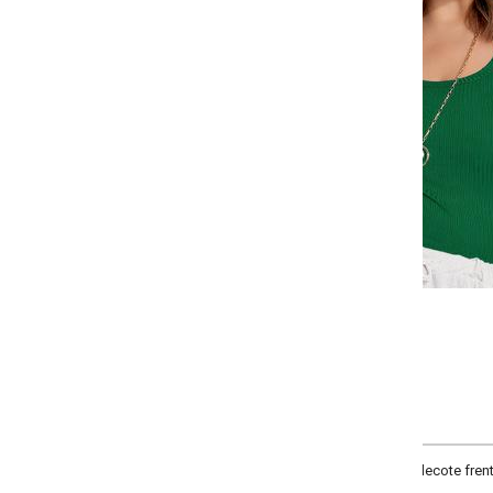
Selecione a quantidade para cada tamanho:
-
-
-
-
+
+
+
G
GG
XXG
XLG
COMPRAR
ecote frente u, decote costas redondo, modelo básico perfeito para o dia di