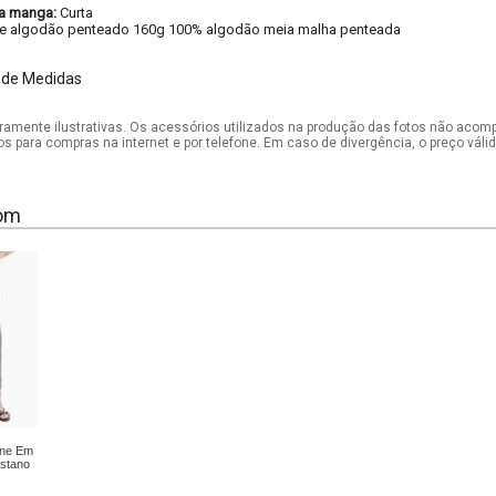
a manga:
Curta
e algodão penteado 160g 100% algodão meia malha penteada
 de Medidas
mente ilustrativas. Os acessórios utilizados na produção das fotos não acom
os para compras na internet e por telefone. Em caso de divergência, o preço vál
om
one Em
stano