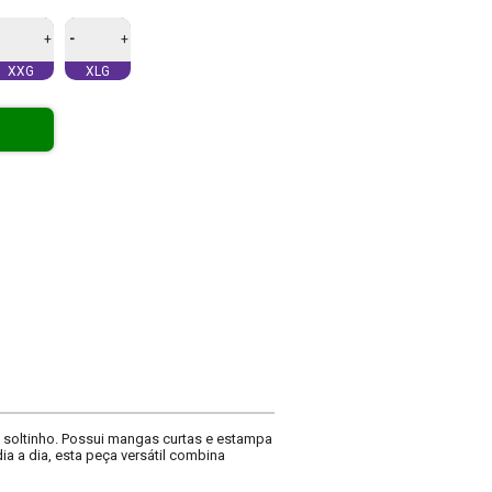
-
+
+
XXG
XLG
o soltinho. Possui mangas curtas e estampa
a a dia, esta peça versátil combina