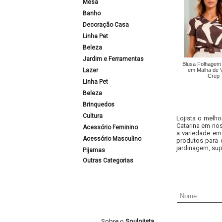
Mesa
Banho
Decoração Casa
Linha Pet
Beleza
Jardim e Ferramentas
Blusa Folhagem
Lazer
em Malha de 
Crep
Linha Pet
Beleza
Brinquedos
Cultura
Lojista o melho
Catarina em nos
Acessório Feminino
a variedade em
Acessório Masculino
produtos para 
jardinagem, sup
Pijamas
Outras Categorias
Sobre o
Soulojista