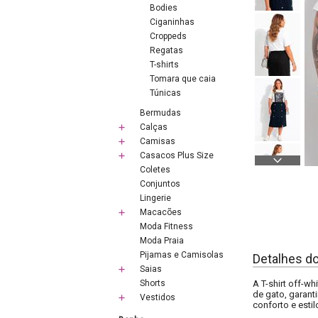
Bodies
Ciganinhas
Croppeds
Regatas
T-shirts
Tomara que caia
Túnicas
Bermudas
Calças
Camisas
Casacos Plus Size
Coletes
Conjuntos
Lingerie
Macacões
Moda Fitness
Moda Praia
Pijamas e Camisolas
Detalhes d
Saias
Shorts
A T-shirt off-w
de gato, garant
Vestidos
conforto e esti