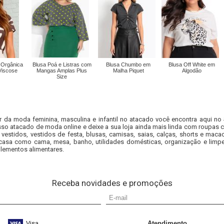
 Orgânica
Blusa Poá e Listras com
Blusa Chumbo em
Blusa Off White em
Viscose
Mangas Amplas Plus
Malha Piquet
Algodão
Size
r da moda feminina, masculina e infantil no atacado você encontra aqui no
so atacado de moda online e deixe a sua loja ainda mais linda com roupas c
 vestidos, vestidos de festa, blusas, camisas, saias, calças, shorts e m
casa como cama, mesa, banho, utilidades domésticas, organização e limpe
lementos alimentares.
Receba novidades e promoções
Visa
Atendimento