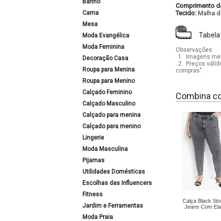
Banho
Comprimento d
Cama
Tecido:
Malha d
Mesa
Tabela
Moda Evangélica
Moda Feminina
Observações:
1.
Imagens mera
Decoração Casa
2.
Preços válid
Roupa para Menina
compras".
Roupa para Menino
Calçado Feminino
Combina c
Calçado Masculino
Calçado para menina
Calçado para menino
Lingerie
Moda Masculina
Pijamas
Utilidades Domésticas
Escolhas das Influencers
Fitness
Calça Black St
Jardim e Ferramentas
Jeans Com Ela
Moda Praia