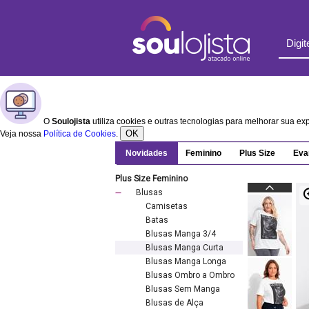
O
Soulojista
utiliza cookies e outras tecnologias para melhorar sua e
OK
Veja nossa
Política de Cookies
.
Novidades
Feminino
Plus Size
Eva
Plus Size Feminino
Blusas
Camisetas
Batas
Blusas Manga 3/4
Blusas Manga Curta
Blusas Manga Longa
Blusas Ombro a Ombro
Blusas Sem Manga
Blusas de Alça