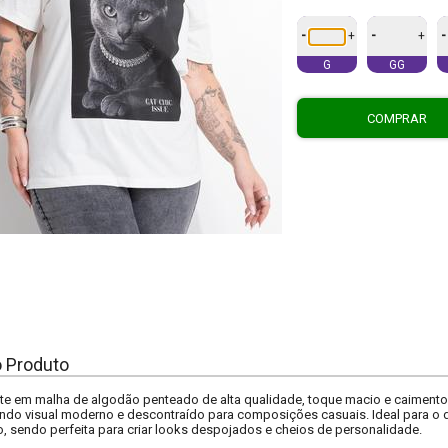
-
-
-
+
+
G
GG
COMPRAR
o Produto
hite em malha de algodão penteado de alta qualidade, toque macio e caiment
indo visual moderno e descontraído para composições casuais. Ideal para o di
lo, sendo perfeita para criar looks despojados e cheios de personalidade.