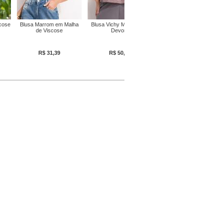
cose
Blusa Marrom em Malha
Blusa Vichy Mini em Voil
Blusa Floral Marrom em
de Viscose
Devore
Malha Fria com Nó no
Busto e Decote V
R$ 31,39
R$ 50,59
R$ 29,69