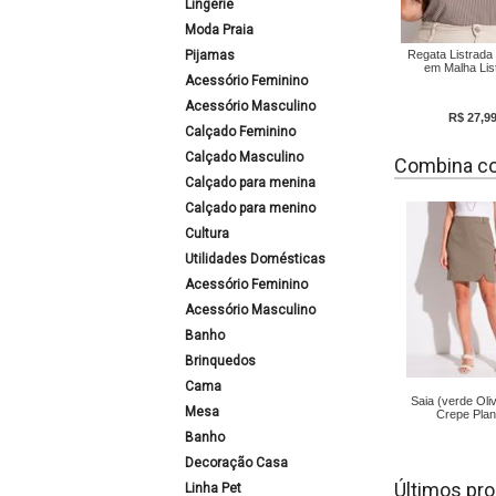
Lingerie
Moda Praia
Pijamas
Regata Listrad
em Malha Lis
Acessório Feminino
Acessório Masculino
R$ 27,9
Calçado Feminino
Calçado Masculino
Combina c
Calçado para menina
Calçado para menino
Cultura
Utilidades Domésticas
Acessório Feminino
Acessório Masculino
Banho
Brinquedos
Cama
Saia (verde Oli
Mesa
Crepe Pla
Banho
Decoração Casa
Últimos pro
Linha Pet