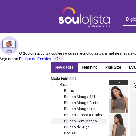
O
Soulojista
utiliza cookies e outras tecnologias para melhorar sua e
OK
Veja nossa
Política de Cookies
.
Novidades
Feminino
Plus Size
Eva
Moda Feminina
Blusas
Batas
Blusas Manga 3/4
Blusas Manga Curta
Blusas Manga Longa
Blusas Ombro a Ombro
Blusas Sem Manga
Blusas de Alça
Bodies