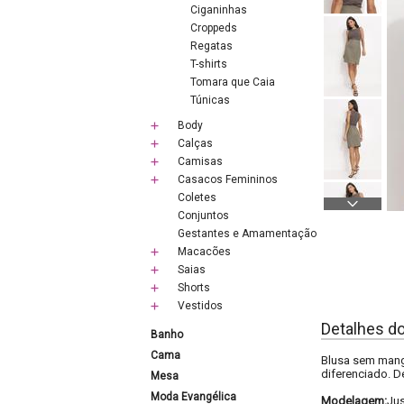
Ciganinhas
Croppeds
Regatas
T-shirts
Tomara que Caia
Túnicas
Body
Calças
Camisas
Casacos Femininos
Coletes
Conjuntos
Gestantes e Amamentação
Macacões
Saias
Shorts
Vestidos
Detalhes d
Banho
Cama
Blusa sem mang
diferenciado. D
Mesa
Moda Evangélica
Modelagem:
Ju