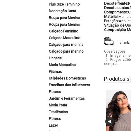
Decote frente:
R
Plus Size Feminino
Decote costas:
Decoração Casa
Comprimento:
C
Material:
Malha 
Roupa para Menina
Estação:
Ano Int
Roupa para Menino
Situação de Us
Composição Mat
Calçado Feminino
Calçado Masculino
Tabela
Calçado para menina
Calçado para menino
Observações:
1.
Imagens mera
Lingerie
2.
Preços válid
compras".
Moda Masculina
Pijamas
Produtos si
Utilidades Domésticas
Escolhas das Influencers
Fitness
Jardim e Ferramentas
Moda Praia
Tendências
Fitness
Lazer