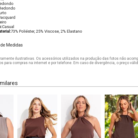
edondo
Redondo
urto
Jacquard
eiro
o:
Casual
erial:
73% Poliéster, 25% Viscose, 2% Elastano
 de Medidas
mente ilustrativas. Os acessórios utilizados na produção das fotos não acom
os para compras na internet e por telefone. Em caso de divergência, o preço vál
milares