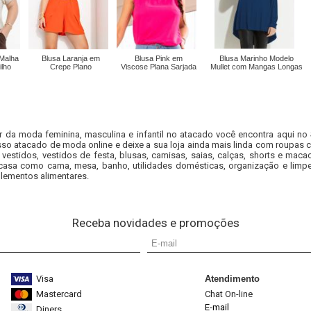
Malha
Blusa Laranja em
Blusa Pink em
Blusa Marinho Modelo
ilho
Crepe Plano
Viscose Plana Sarjada
Mullet com Mangas Longas
r da moda feminina, masculina e infantil no atacado você encontra aqui no
so atacado de moda online e deixe a sua loja ainda mais linda com roupas c
 vestidos, vestidos de festa, blusas, camisas, saias, calças, shorts e m
casa como cama, mesa, banho, utilidades domésticas, organização e limpe
lementos alimentares.
Receba novidades e promoções
Visa
Atendimento
Mastercard
Chat On-line
E-mail
Diners