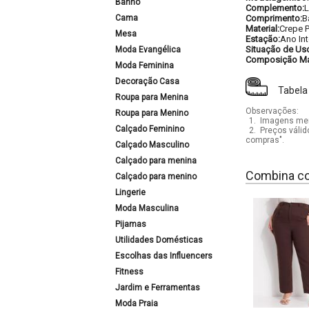
Banho
Complemento:
L
Cama
Comprimento:
B
Material:
Crepe 
Mesa
Estação:
Ano Int
Situação de Us
Moda Evangélica
Composição Mat
Moda Feminina
Decoração Casa
Tabela
Roupa para Menina
Observações:
Roupa para Menino
1.
Imagens mera
Calçado Feminino
2.
Preços válid
compras".
Calçado Masculino
Calçado para menina
Combina c
Calçado para menino
Lingerie
Moda Masculina
Pijamas
Utilidades Domésticas
Escolhas das Influencers
Fitness
Jardim e Ferramentas
Moda Praia