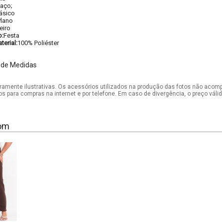
aço;
ásico
Plano
eiro
o:
Festa
erial:
100% Poliéster
 de Medidas
mente ilustrativas. Os acessórios utilizados na produção das fotos não acom
os para compras na internet e por telefone. Em caso de divergência, o preço vál
om