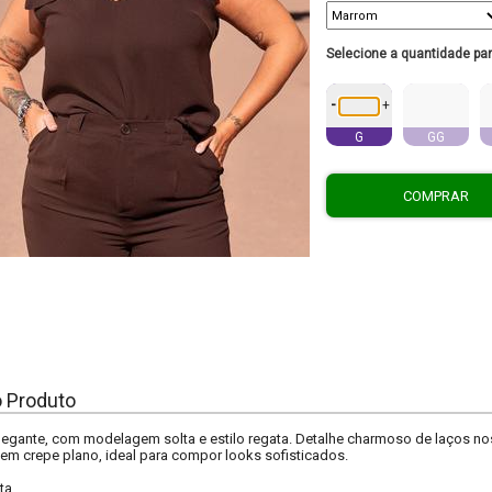
Selecione a quantidade pa
-
+
G
GG
COMPRAR
o Produto
legante, com modelagem solta e estilo regata. Detalhe charmoso de laços n
m crepe plano, ideal para compor looks sofisticados.
ta