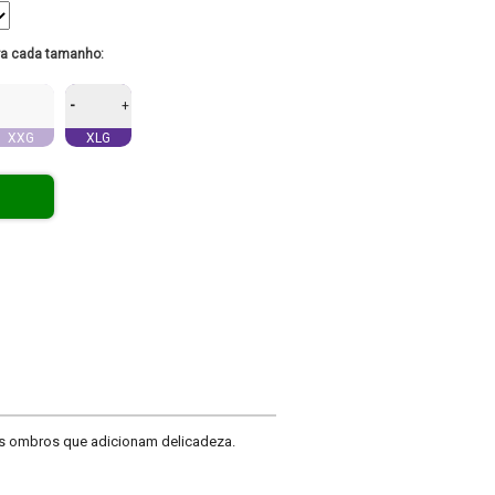
ra cada tamanho:
-
+
XXG
XLG
os ombros que adicionam delicadeza.