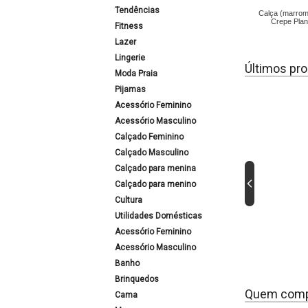
Tendências
Calça (marro
Crepe Pla
Fitness
Lazer
Lingerie
Últimos pro
Moda Praia
Pijamas
Acessório Feminino
Acessório Masculino
Calçado Feminino
Calçado Masculino
Calçado para menina
Calçado para menino
Cultura
Utilidades Domésticas
Acessório Feminino
Acessório Masculino
Banho
Brinquedos
Quem comp
Cama