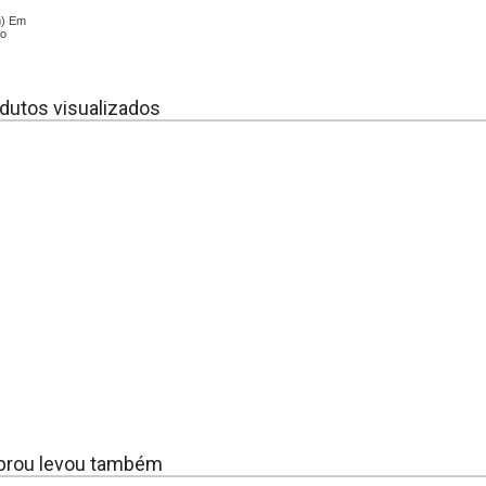
m) Em
no
dutos visualizados
rou levou também