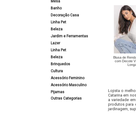
Mesa
Banho
Decoração Casa
Linha Pet
Beleza
Jardim e Ferramentas
Lazer
Linha Pet
Beleza
Blusa de Renda
com Decote V
Brinquedos
Long
Cultura
Acessório Feminino
Acessório Masculino
Lojista o melho
Pijamas
Catarina em nos
Outras Categorias
a variedade em
produtos para 
jardinagem, sup