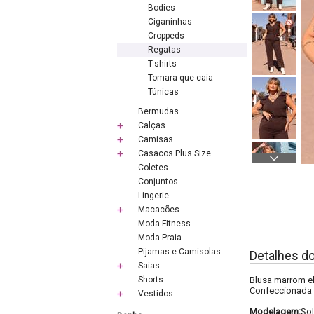
Bodies
Ciganinhas
Croppeds
Regatas
T-shirts
Tomara que caia
Túnicas
Bermudas
Calças
Camisas
Casacos Plus Size
Coletes
Conjuntos
Lingerie
Macacões
Moda Fitness
Moda Praia
Pijamas e Camisolas
Detalhes d
Saias
Shorts
Blusa marrom e
Confeccionada e
Vestidos
Modelagem:
Sol