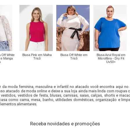
 Off White
Blusa Pink em Malha
Blusa Off White em
Blusa Azul Royal em
 e Manga
Tricô
Tricô
Microfibra - Dry Fit
a
Uv50+
r da moda feminina, masculina e infantil no atacado você encontra aqui no
so atacado de moda online e deixe a sua loja ainda mais linda com roupas c
 vestidos, vestidos de festa, blusas, camisas, saias, calças, shorts e m
casa como cama, mesa, banho, utilidades domésticas, organização e limpe
lementos alimentares.
Receba novidades e promoções