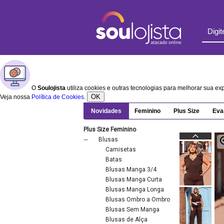
O
Soulojista
utiliza cookies e outras tecnologias para melhorar sua e
OK
Veja nossa
Política de Cookies
.
Novidades
Feminino
Plus Size
Eva
Plus Size Feminino
Blusas
Camisetas
Batas
Blusas Manga 3/4
Blusas Manga Curta
Blusas Manga Longa
Blusas Ombro a Ombro
Blusas Sem Manga
Blusas de Alça