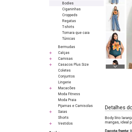
Bodies
Ciganinhas
Croppeds
Regatas
T-shirts
Tomara que caia
Túnicas
Bermudas
Calças
Camisas
Casacos Plus Size
Coletes
Conjuntos
Lingerie
Macacões
Moda Fitness
Moda Praia
Pijamas e Camisolas
Detalhes d
Saias
Shorts
Body lírio lara
mangas, ideal p
Vestidos
Decote frente: