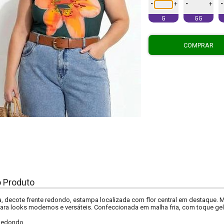
-
-
-
+
+
G
GG
COMPRAR
o Produto
nja, decote frente redondo, estampa localizada com flor central em destaque
ara looks modernos e versáteis. Confeccionada em malha fria, com toque gel
Redondo