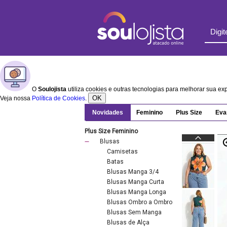
O
Soulojista
utiliza cookies e outras tecnologias para melhorar sua e
OK
Veja nossa
Política de Cookies
.
Novidades
Feminino
Plus Size
Eva
Plus Size Feminino
Blusas
Camisetas
Batas
Blusas Manga 3/4
Blusas Manga Curta
Blusas Manga Longa
Blusas Ombro a Ombro
Blusas Sem Manga
Blusas de Alça