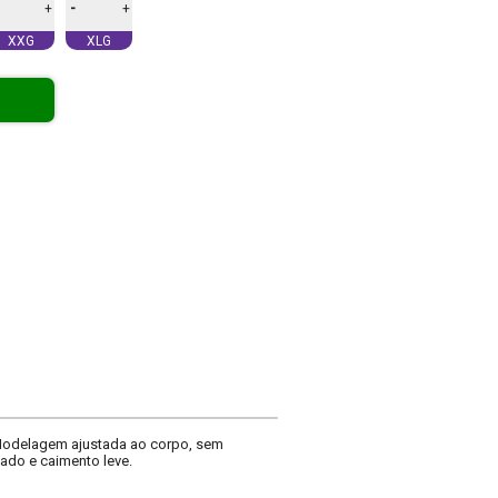
-
+
+
XXG
XLG
. Modelagem ajustada ao corpo, sem
ado e caimento leve.