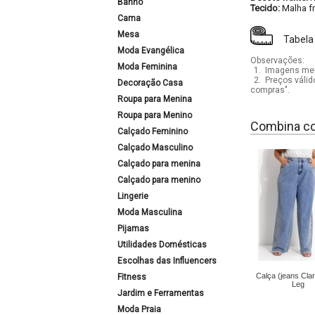
Banho
Tecido:
Malha fr
Cama
Mesa
Tabela
Moda Evangélica
Observações:
Moda Feminina
1.
Imagens mera
2.
Preços válid
Decoração Casa
compras".
Roupa para Menina
Roupa para Menino
Combina c
Calçado Feminino
Calçado Masculino
Calçado para menina
Calçado para menino
Lingerie
Moda Masculina
Pijamas
Utilidades Domésticas
Escolhas das Influencers
Calça (jeans Cla
Fitness
Leg
Jardim e Ferramentas
Moda Praia