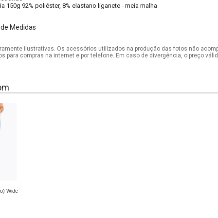
ia 150g 92% poliéster, 8% elastano liganete - meia malha
 de Medidas
mente ilustrativas. Os acessórios utilizados na produção das fotos não acom
os para compras na internet e por telefone. Em caso de divergência, o preço vál
om
ro) Wide