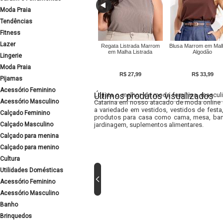
Moda Praia
Tendências
Fitness
Lazer
Regata Listrada Marrom
Blusa Marrom em Mal
em Malha Listrada
Algodão
Lingerie
Moda Praia
R$ 27,99
R$ 33,99
Pijamas
Acessório Feminino
Últimos produtos visualizados
Lojista o melhor da moda feminina, masculi
Acessório Masculino
Catarina em nosso atacado de moda online e
a variedade em vestidos, vestidos de fest
Calçado Feminino
produtos para casa como cama, mesa, banh
Calçado Masculino
jardinagem, suplementos alimentares.
Calçado para menina
Calçado para menino
Cultura
Utilidades Domésticas
Acessório Feminino
Acessório Masculino
Banho
Brinquedos