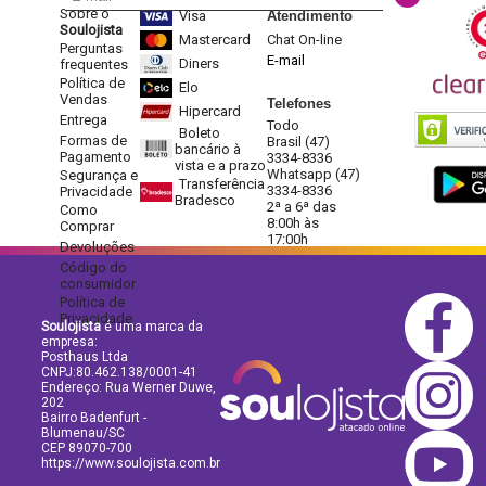
Sobre o
Visa
Atendimento
Soulojista
Mastercard
Chat On-line
Perguntas
E-mail
Diners
frequentes
Política de
Elo
Vendas
Telefones
Hipercard
Entrega
Todo
Boleto
Formas de
Brasil (47)
bancário à
Pagamento
3334-8336
vista e a prazo
Whatsapp (47)
Segurança e
Transferência
3334-8336
Privacidade
Bradesco
2ª a 6ª das
Como
8:00h às
Comprar
17:00h
Devoluções
Código do
consumidor
Política de
Privacidade
Soulojista
é uma marca da
empresa:
Posthaus Ltda
CNPJ:80.462.138/0001-41
Endereço: Rua Werner Duwe,
202
Bairro Badenfurt -
Blumenau/SC
CEP 89070-700
https://www.soulojista.com.br