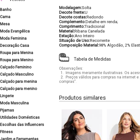
Modelagem:
Solta
Banho
Decote frente:
U
Cama
Decote costas:
Redondo
Complemento:
Detalhe em renda;
Mesa
Comprimento:
Tradicional
Material:
Ribana Canelada
Moda Evangélica
Estação:
Ano Inteiro
Moda Feminina
Situação de Uso:
Recorrente
Composição Material:
98% Algodão, 2% Elas
Decoração Casa
Roupa para Menina
Tabela de Medidas
Roupa para Menino
Calçado Feminino
Observações:
1.
Imagens meramente ilustrativas. Os acess
Calçado Masculino
2.
Preços válidos para compras na internet e 
Calçado para menina
compras".
Calçado para menino
Lingerie
Produtos similares
Moda Masculina
Pijamas
Utilidades Domésticas
Escolhas das Influencers
Fitness
Jardim e Ferramentas