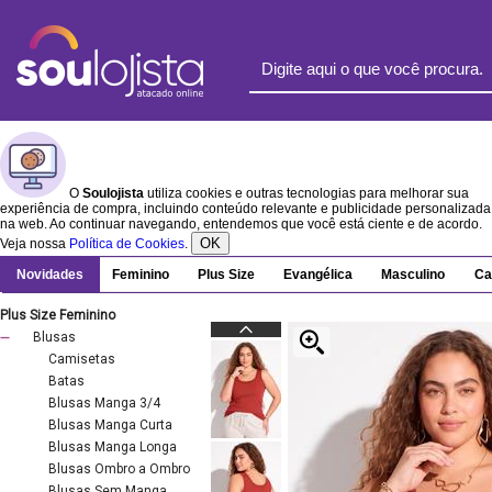
O
Soulojista
utiliza cookies e outras tecnologias para melhorar sua
experiência de compra, incluindo conteúdo relevante e publicidade personalizada
na web. Ao continuar navegando, entendemos que você está ciente e de acordo.
OK
Veja nossa
Política de Cookies
.
Novidades
Feminino
Plus Size
Evangélica
Masculino
Ca
Plus Size Feminino
Blusas
Camisetas
Batas
Blusas Manga 3/4
Blusas Manga Curta
Blusas Manga Longa
Blusas Ombro a Ombro
Blusas Sem Manga