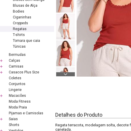
Blusas de Alça
Bodies
Ciganinhas
Croppeds
Regatas
T-shirts
Tomara que caia
Túnicas
Bermudas
Calças
Camisas
Casacos Plus Size
Coletes
Conjuntos
Lingerie
Macacões
Moda Fitness
Moda Praia
Pijamas e Camisolas
Detalhes do Produto
Saias
Shorts
Regata terracota, modelagem solta, decote f
canelada.
Vestidos