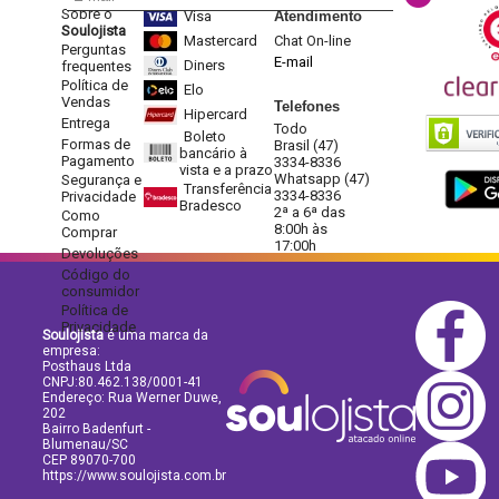
Sobre o
Visa
Atendimento
Soulojista
Mastercard
Chat On-line
Perguntas
E-mail
Diners
frequentes
Política de
Elo
Vendas
Telefones
Hipercard
Entrega
Todo
Boleto
Formas de
Brasil (47)
bancário à
Pagamento
3334-8336
vista e a prazo
Whatsapp (47)
Segurança e
Transferência
3334-8336
Privacidade
Bradesco
2ª a 6ª das
Como
8:00h às
Comprar
17:00h
Devoluções
Código do
consumidor
Política de
Privacidade
Soulojista
é uma marca da
empresa:
Posthaus Ltda
CNPJ:80.462.138/0001-41
Endereço: Rua Werner Duwe,
202
Bairro Badenfurt -
Blumenau/SC
CEP 89070-700
https://www.soulojista.com.br