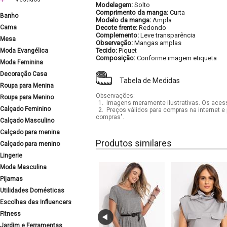
Modelagem:
Solto
Comprimento da manga:
Curta
Banho
Modelo da manga:
Ampla
Cama
Decote frente:
Redondo
Complemento:
Leve transparência
Mesa
Observação:
Mangas amplas
Tecido:
Piquet
Moda Evangélica
Composição:
Conforme imagem etiqueta
Moda Feminina
Decoração Casa
Tabela de Medidas
Roupa para Menina
Observações:
Roupa para Menino
1.
Imagens meramente ilustrativas. Os acess
Calçado Feminino
2.
Preços válidos para compras na internet e 
compras".
Calçado Masculino
Calçado para menina
Produtos similares
Calçado para menino
Lingerie
Moda Masculina
Pijamas
Utilidades Domésticas
Escolhas das Influencers
Fitness
Jardim e Ferramentas