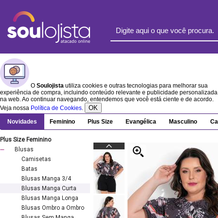
O
Soulojista
utiliza cookies e outras tecnologias para melhorar sua
experiência de compra, incluindo conteúdo relevante e publicidade personalizada
na web. Ao continuar navegando, entendemos que você está ciente e de acordo.
OK
Veja nossa
Política de Cookies
.
Novidades
Feminino
Plus Size
Evangélica
Masculino
Ca
Plus Size Feminino
Blusas
Camisetas
Batas
Blusas Manga 3/4
Blusas Manga Curta
Blusas Manga Longa
Blusas Ombro a Ombro
Blusas Sem Manga