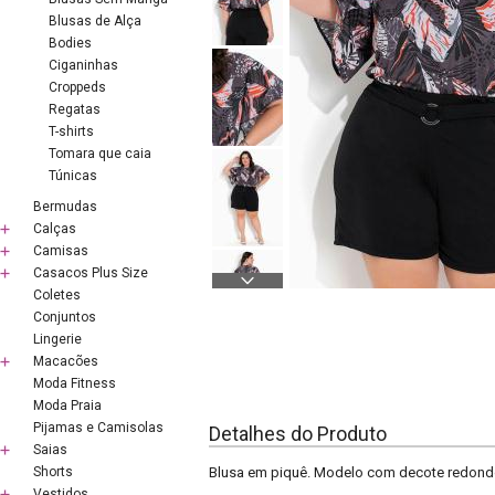
Blusas de Alça
Bodies
Ciganinhas
Croppeds
Regatas
T-shirts
Tomara que caia
Túnicas
Bermudas
Calças
Camisas
Casacos Plus Size
Coletes
Conjuntos
Lingerie
Macacões
Moda Fitness
Moda Praia
Pijamas e Camisolas
Detalhes do Produto
Saias
Shorts
Blusa em piquê. Modelo com decote redondo
Vestidos