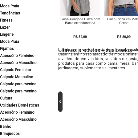
Moda Praia
Tendências
Blusa Alongada Cinza com
Blusa Cinza em Mal
Fitness
Barra Arrendondada
Crepe
Lazer
Lingerie
R$ 34,99
R$ 89,99
Moda Praia
Pijamas
Últimos produtos visualizados
Lojista o melhor da moda feminina, masculi
Catarina em nosso atacado de moda online e
Acessório Feminino
a variedade em vestidos, vestidos de fest
Acessório Masculino
produtos para casa como cama, mesa, banh
jardinagem, suplementos alimentares.
Calçado Feminino
Calçado Masculino
Calçado para menina
Calçado para menino
Cultura
Utilidades Domésticas
Acessório Feminino
Acessório Masculino
Banho
Brinquedos