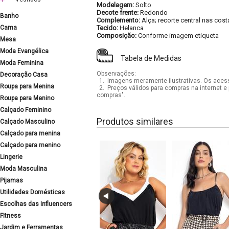
Modelagem:
Solto
Decote frente:
Redondo
Banho
Complemento:
Alça; recorte central nas cost
Cama
Tecido:
Helanca
Composição:
Conforme imagem etiqueta
Mesa
Moda Evangélica
Tabela de Medidas
Moda Feminina
Observações:
Decoração Casa
1.
Imagens meramente ilustrativas. Os acess
Roupa para Menina
2.
Preços válidos para compras na internet e 
compras".
Roupa para Menino
Calçado Feminino
Produtos similares
Calçado Masculino
Calçado para menina
Calçado para menino
Lingerie
Moda Masculina
Pijamas
Utilidades Domésticas
Escolhas das Influencers
Fitness
Jardim e Ferramentas