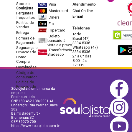
Sobre o
Visa
Atendimento
Soulojista
Mastercard
Chat On-line
Perguntas
E-mail
Diners
frequentes
Política de
Elo
Vendas
Telefones
Hipercard
Entrega
Todo
Boleto
Formas de
Brasil (47)
bancário à
Pagamento
3334-8336
vista e a prazo
Whatsapp (47)
Segurança e
Transferência
3334-8336
Privacidade
Bradesco
2ª a 6ª das
Como
8:00h às
Comprar
17:00h
Devoluções
Código do
consumidor
Política de
Privacidade
Soulojista
é uma marca da
empresa:
Posthaus Ltda
CNPJ:80.462.138/0001-41
Endereço: Rua Werner Duwe,
202
Bairro Badenfurt -
Blumenau/SC
CEP 89070-700
https://www.soulojista.com.br