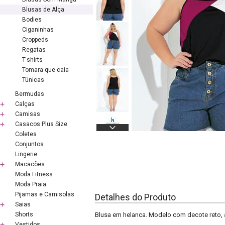
Blusas de Alça
Bodies
Ciganinhas
Croppeds
Regatas
T-shirts
Tomara que caia
Túnicas
Bermudas
Calças
Camisas
Casacos Plus Size
Coletes
Conjuntos
Lingerie
Macacões
Moda Fitness
Moda Praia
Pijamas e Camisolas
Detalhes do Produto
Saias
Shorts
Blusa em helanca. Modelo com decote reto, al
Vestidos