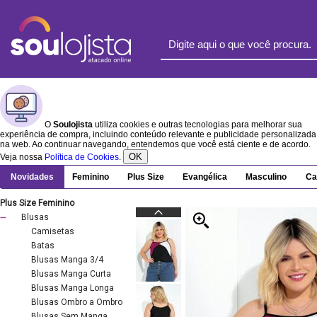
O
Soulojista
utiliza cookies e outras tecnologias para melhorar sua
experiência de compra, incluindo conteúdo relevante e publicidade personalizada
na web. Ao continuar navegando, entendemos que você está ciente e de acordo.
OK
Veja nossa
Política de Cookies
.
Novidades
Feminino
Plus Size
Evangélica
Masculino
Ca
Plus Size Feminino
Blusas
Camisetas
Batas
Blusas Manga 3/4
Blusas Manga Curta
Blusas Manga Longa
Blusas Ombro a Ombro
Blusas Sem Manga