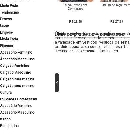
Blusa Preta com
Blusa de Alça Pret
Moda Praia
Contrastes
Tendências
Fitness
R$ 19,99
R$ 27,99
Lazer
Lingerie
Últimos produtos visualizados
Lojista o melhor da moda feminina, masculi
Catarina em nosso atacado de moda online e
Moda Praia
a variedade em vestidos, vestidos de fest
Pijamas
produtos para casa como cama, mesa, banh
jardinagem, suplementos alimentares.
Acessório Feminino
Acessório Masculino
Calçado Feminino
Calçado Masculino
Calçado para menina
Calçado para menino
Cultura
Utilidades Domésticas
Acessório Feminino
Acessório Masculino
Banho
Brinquedos