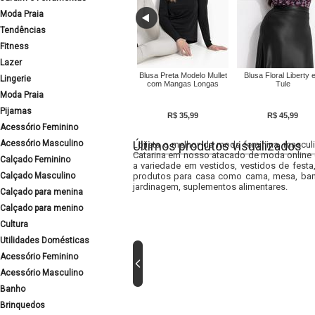
Moda Praia
Tendências
Fitness
Lazer
Blusa Preta Modelo Mullet
Blusa Floral Liberty 
Lingerie
com Mangas Longas
Tule
Moda Praia
Pijamas
R$ 35,99
R$ 45,99
Acessório Feminino
Acessório Masculino
Últimos produtos visualizados
Lojista o melhor da moda feminina, masculi
Catarina em nosso atacado de moda online e
Calçado Feminino
a variedade em vestidos, vestidos de fest
Calçado Masculino
produtos para casa como cama, mesa, banh
jardinagem, suplementos alimentares.
Calçado para menina
Calçado para menino
Cultura
Utilidades Domésticas
Acessório Feminino
Acessório Masculino
Banho
Brinquedos