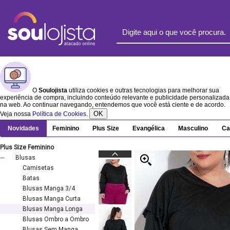
O
Soulojista
utiliza cookies e outras tecnologias para melhorar sua
experiência de compra, incluindo conteúdo relevante e publicidade personalizada
na web. Ao continuar navegando, entendemos que você está ciente e de acordo.
OK
Veja nossa
Política de Cookies
.
Novidades
Feminino
Plus Size
Evangélica
Masculino
Ca
Plus Size Feminino
Blusas
Camisetas
Batas
Blusas Manga 3/4
Blusas Manga Curta
Blusas Manga Longa
Blusas Ombro a Ombro
Blusas Sem Manga