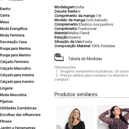
Modelagem:
Solta
Banho
Decote frente:
V
Cama
Comprimento da manga:
7/8
Modelo da manga:
Com babado
Mesa
Complemento:
Elástico nos punhos;
Comprimento:
Tradicional
Moda Evangélica
Material:
Malha Flamê
Moda Feminina
Estação:
Inverno
Situação de Uso:
Festa
Decoração Casa
Composição Material:
100% Poliéster
Roupa para Menina
Roupa para Menino
Tabela de Medidas
Calçado Feminino
Observações:
Calçado Masculino
1.
Imagens meramente ilustrativas. Os acess
Calçado para menina
2.
Preços válidos para compras na internet e 
compras".
Calçado para menino
Lingerie
Produtos similares
Moda Masculina
Pijamas
Utilidades Domésticas
Escolhas das Influencers
Fitness
Jardim e Ferramentas