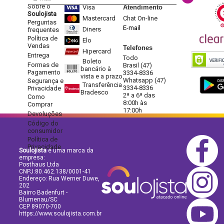
Sobre o
Visa
Atendimento
Soulojista
Mastercard
Chat On-line
Perguntas
E-mail
Diners
frequentes
Política de
Elo
Vendas
Telefones
Hipercard
Entrega
Todo
Boleto
Formas de
Brasil (47)
bancário à
Pagamento
3334-8336
vista e a prazo
Whatsapp (47)
Segurança e
Transferência
3334-8336
Privacidade
Bradesco
2ª a 6ª das
Como
8:00h às
Comprar
17:00h
Devoluções
Código do
consumidor
Política de
Privacidade
Soulojista
é uma marca da
empresa:
Posthaus Ltda
CNPJ:80.462.138/0001-41
Endereço: Rua Werner Duwe,
202
Bairro Badenfurt -
Blumenau/SC
CEP 89070-700
https://www.soulojista.com.br