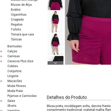
Blusas de Alça
Bodies
Ciganinhas
Croppeds
Regatas
T-shirts
Tomara que caia
Túnicas
Bermudas
Calças
Camisas
Casacos Plus Size
Coletes
Conjuntos
Lingerie
Macacões
Moda Fitness
Moda Praia
Pijamas e Camisolas
Detalhes do Produto
Saias
Shorts
Blusa preta, modelagem solta, decote fren
comprimento tradicional, material malha fl
Vestidos